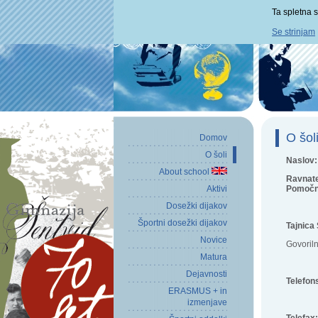
Ta spletna s
Se strinjam
O šol
Domov
O šoli
Naslov
About school
Ravnate
Aktivi
Pomočni
Dosežki dijakov
Športni dosežki dijakov
Tajnica
Novice
Govoriln
Matura
Dejavnosti
Telefon
ERASMUS + in
izmenjave