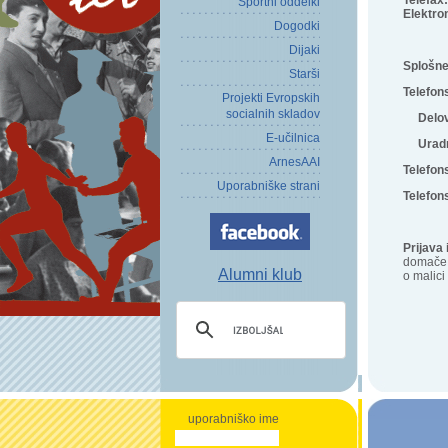
Telefax:
Športni oddelki
Elektro
Dogodki
Dijaki
Splošne
Starši
Telefons
Projekti Evropskih
socialnih skladov
Delovni
E-učilnica
Uradne 
ArnesAAI
Telefon
Uporabniške strani
Telefon
Prijava 
domače s
Alumni klub
o malic
uporabniško ime